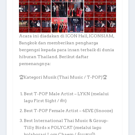
Acara ini diadakan di ICON Hall, ICONSIAM,
Bangkok dan memberikan pengharga
bergengsi kepada para insan terbaik di dunia
hiburan Thailand. Berikut daftar
pemenangnya:
🏆Kategori Musik (Thai Music / T-POP)🏆
Best T-POP Male Artist – LYKN (melalui
lagu First Sight / ทัก)
Best T-POP Female Artist – 4EVE (Snooze)
Best International Thai Music & Group-
Tilly Birds x POLYCAT (melalui lagu
kolaborasi Lom Chaem / ล้มแชมป์).