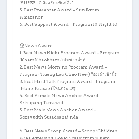
‘SUPER 10 อัจฉริยะพันธุ์จิ๋ว’
5. Best Presenter Award – Suwikrom
Amaranon
6. Best Support Award – Program 10 Flight 10
🏆News Award
1. Best News Night Program Award – Program
‘Khem Khaokham (เข้มข่าวค่ำ)’
2. Best News Morning Program Award –
Program ‘Rueng Lao Chao Nee (เรื่องเล่าเช้านี้)’
3. Best Hard Talk Program Award – Program
‘Hone-Krasae (โหนกระแส)’
4. Best Female News Anchor Award –
Srisupang Tamawut
5. Best Male News Anchor Award –
Sorayudth Sutadsanajinda
6. Best News Scoop Award – Scoop ‘Children
Are Regressing, Covid Scars’ from ‘Khem