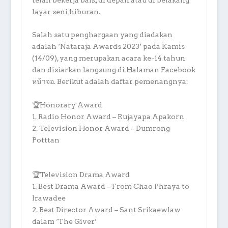
telah bekerja baik, di depan atau di belakang
layar seni hiburan.
Salah satu penghargaan yang diadakan
adalah ‘Nataraja Awards 2023’ pada Kamis
(14/09), yang merupakan acara ke-14 tahun
dan disiarkan langsung di Halaman Facebook
หน้าจอ. Berikut adalah daftar pemenangnya:
🏆Honorary Award
1. Radio Honor Award – Rujayapa Apakorn
2. Television Honor Award – Dumrong
Potttan
🏆Television Drama Award
1. Best Drama Award – From Chao Phraya to
Irawadee
2. Best Director Award – Sant Srikaewlaw
dalam ‘The Giver’