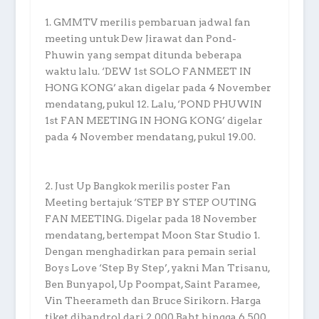
1. GMMTV merilis pembaruan jadwal fan
meeting untuk Dew Jirawat dan Pond-
Phuwin yang sempat ditunda beberapa
waktu lalu. ‘DEW 1st SOLO FANMEET IN
HONG KONG’ akan digelar pada 4 November
mendatang, pukul 12. Lalu, ‘POND PHUWIN
1st FAN MEETING IN HONG KONG’ digelar
pada 4 November mendatang, pukul 19.00.
2. Just Up Bangkok merilis poster Fan
Meeting bertajuk ‘STEP BY STEP OUTING
FAN MEETING. Digelar pada 18 November
mendatang, bertempat Moon Star Studio 1.
Dengan menghadirkan para pemain serial
Boys Love ‘Step By Step’, yakni Man Trisanu,
Ben Bunyapol, Up Poompat, Saint Paramee,
Vin Theerameth dan Bruce Sirikorn. Harga
tiket dibandrol dari 2,000 Baht hingga 6,500