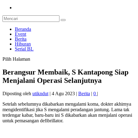
Beranda
Event
Berita
Hiburan
Serial BL
Pilih Halaman
Berangsur Membaik, S Kantapong Siap
Menjalani Operasi Selanjutnya
Diposting oleh
utikndut
|
4 Agu 2023
|
Berita
|
0
|
Setelah sebelumnya dikabarkan mengalami koma, dokter akhirnya
mengidentifikasi jika S mengalami peradangan jantung. Lama tak
terdengar kabar, baru-baru ini S dikabarkan akan menjalani operasi
untuk pemasangan defibrillator.