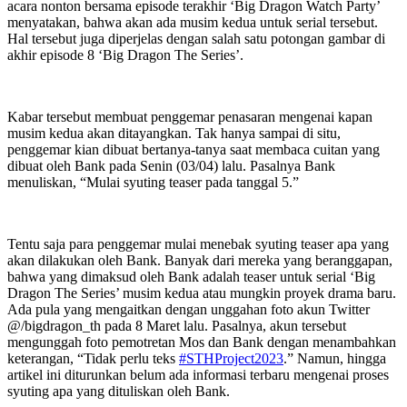
acara nonton bersama episode terakhir ‘Big Dragon Watch Party’
menyatakan, bahwa akan ada musim kedua untuk serial tersebut.
Hal tersebut juga diperjelas dengan salah satu potongan gambar di
akhir episode 8 ‘Big Dragon The Series’.
Kabar tersebut membuat penggemar penasaran mengenai kapan
musim kedua akan ditayangkan. Tak hanya sampai di situ,
penggemar kian dibuat bertanya-tanya saat membaca cuitan yang
dibuat oleh Bank pada Senin (03/04) lalu. Pasalnya Bank
menuliskan, “Mulai syuting teaser pada tanggal 5.”
Tentu saja para penggemar mulai menebak syuting teaser apa yang
akan dilakukan oleh Bank. Banyak dari mereka yang beranggapan,
bahwa yang dimaksud oleh Bank adalah teaser untuk serial ‘Big
Dragon The Series’ musim kedua atau mungkin proyek drama baru.
Ada pula yang mengaitkan dengan unggahan foto akun Twitter
@/bigdragon_th pada 8 Maret lalu. Pasalnya, akun tersebut
mengunggah foto pemotretan Mos dan Bank dengan menambahkan
keterangan, “Tidak perlu teks
#STHProject2023
.” Namun, hingga
artikel ini diturunkan belum ada informasi terbaru mengenai proses
syuting apa yang dituliskan oleh Bank.