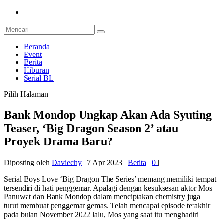
Beranda
Event
Berita
Hiburan
Serial BL
Pilih Halaman
Bank Mondop Ungkap Akan Ada Syuting
Teaser, ‘Big Dragon Season 2’ atau
Proyek Drama Baru?
Diposting oleh
Daviechy
|
7 Apr 2023
|
Berita
|
0
|
Serial Boys Love ‘Big Dragon The Series’ memang memiliki tempat
tersendiri di hati penggemar. Apalagi dengan kesuksesan aktor Mos
Panuwat dan Bank Mondop dalam menciptakan chemistry juga
turut membuat penggemar gemas. Telah mencapai episode terakhir
pada bulan November 2022 lalu, Mos yang saat itu menghadiri