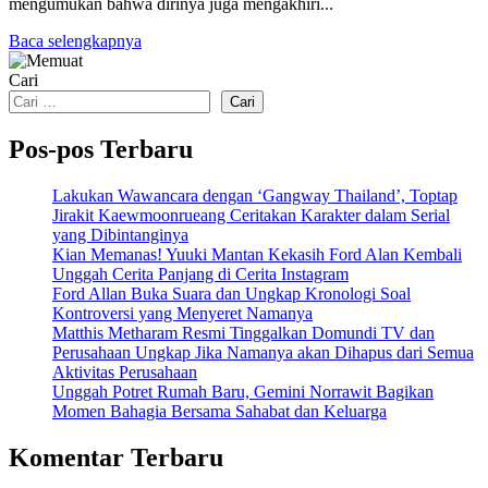
mengumukan bahwa dirinya juga mengakhiri...
Baca selengkapnya
Cari
Cari
Pos-pos Terbaru
Lakukan Wawancara dengan ‘Gangway Thailand’, Toptap
Jirakit Kaewmoonrueang Ceritakan Karakter dalam Serial
yang Dibintanginya
Kian Memanas! Yuuki Mantan Kekasih Ford Alan Kembali
Unggah Cerita Panjang di Cerita Instagram
Ford Allan Buka Suara dan Ungkap Kronologi Soal
Kontroversi yang Menyeret Namanya
Matthis Metharam Resmi Tinggalkan Domundi TV dan
Perusahaan Ungkap Jika Namanya akan Dihapus dari Semua
Aktivitas Perusahaan
Unggah Potret Rumah Baru, Gemini Norrawit Bagikan
Momen Bahagia Bersama Sahabat dan Keluarga
Komentar Terbaru