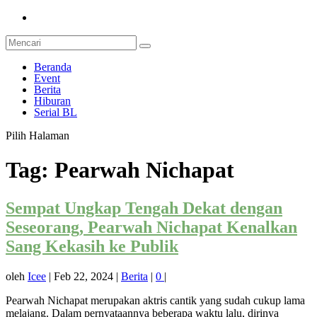
Beranda
Event
Berita
Hiburan
Serial BL
Pilih Halaman
Tag:
Pearwah Nichapat
Sempat Ungkap Tengah Dekat dengan
Seseorang, Pearwah Nichapat Kenalkan
Sang Kekasih ke Publik
oleh
Icee
|
Feb 22, 2024
|
Berita
|
0
|
Pearwah Nichapat merupakan aktris cantik yang sudah cukup lama
melajang. Dalam pernyataannya beberapa waktu lalu, dirinya