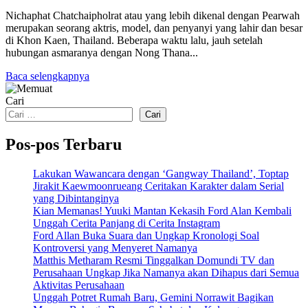
Nichaphat Chatchaipholrat atau yang lebih dikenal dengan Pearwah
merupakan seorang aktris, model, dan penyanyi yang lahir dan besar
di Khon Kaen, Thailand. Beberapa waktu lalu, jauh setelah
hubungan asmaranya dengan Nong Thana...
Baca selengkapnya
Cari
Cari
Pos-pos Terbaru
Lakukan Wawancara dengan ‘Gangway Thailand’, Toptap
Jirakit Kaewmoonrueang Ceritakan Karakter dalam Serial
yang Dibintanginya
Kian Memanas! Yuuki Mantan Kekasih Ford Alan Kembali
Unggah Cerita Panjang di Cerita Instagram
Ford Allan Buka Suara dan Ungkap Kronologi Soal
Kontroversi yang Menyeret Namanya
Matthis Metharam Resmi Tinggalkan Domundi TV dan
Perusahaan Ungkap Jika Namanya akan Dihapus dari Semua
Aktivitas Perusahaan
Unggah Potret Rumah Baru, Gemini Norrawit Bagikan