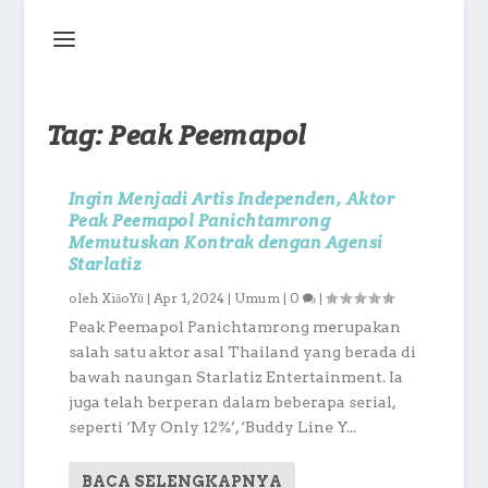
Tag:
Peak Peemapol
Ingin Menjadi Artis Independen, Aktor
Peak Peemapol Panichtamrong
Memutuskan Kontrak dengan Agensi
Starlatiz
oleh
XiāoYū
|
Apr 1, 2024
|
Umum
|
0
|
Peak Peemapol Panichtamrong merupakan
salah satu aktor asal Thailand yang berada di
bawah naungan Starlatiz Entertainment. Ia
juga telah berperan dalam beberapa serial,
seperti ‘My Only 12%’, ‘Buddy Line Y...
BACA SELENGKAPNYA