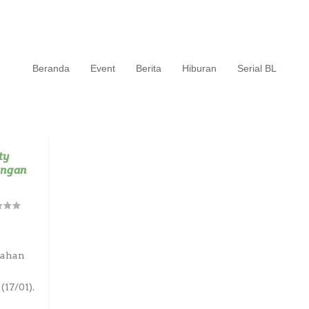
Beranda
Event
Berita
Hiburan
Serial BL
ty
engan
kahan
17/01).