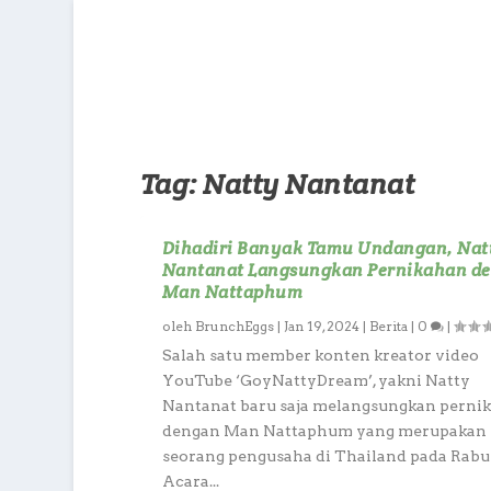
Tag:
Natty Nantanat
Dihadiri Banyak Tamu Undangan, Nat
Nantanat Langsungkan Pernikahan d
Man Nattaphum
oleh
BrunchEggs
|
Jan 19, 2024
|
Berita
|
0
|
Salah satu member konten kreator video
YouTube ‘GoyNattyDream’, yakni Natty
Nantanat baru saja melangsungkan perni
dengan Man Nattaphum yang merupakan
seorang pengusaha di Thailand pada Rabu (
Acara...