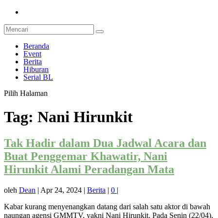
Beranda
Event
Berita
Hiburan
Serial BL
Pilih Halaman
Tag:
Nani Hirunkit
Tak Hadir dalam Dua Jadwal Acara dan
Buat Penggemar Khawatir, Nani
Hirunkit Alami Peradangan Mata
oleh
Dean
|
Apr 24, 2024
|
Berita
|
0
|
Kabar kurang menyenangkan datang dari salah satu aktor di bawah
naungan agensi GMMTV, yakni Nani Hirunkit. Pada Senin (22/04),