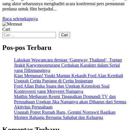
sang aktor seharusnya menghadiri acara konferensi pers pemutaran
perdana untuk film berjudul...
Baca selengkapnya
Cari
Cari
Pos-pos Terbaru
Lakukan Wawancara dengan ‘Gangway Thailand’, Toptap
Jirakit Kaewmoonrueang Ceritakan Karakter dalam Serial
yang Dibintanginya
Kian Memanas! Yuuki Mantan Kekasih Ford Alan Kembali
Unggah Cerita Panjang di Cerita Instagram
Ford Allan Buka Suara dan Ungkap Kronologi Soal
Kontroversi yang Menyeret Namanya
Matthis Metharam Resmi Tinggalkan Domundi TV dan
Perusahaan Ungkap Jika Namanya akan Dihapus dari Semua
Aktivitas Perusahaan
Unggah Potret Rumah Baru, Gemini Norrawit Bagikan
Momen Bahagia Bersama Sahabat dan Keluarga
Komentar Terbaru