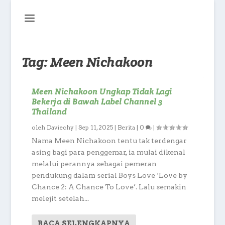
Tag:
Meen Nichakoon
Meen Nichakoon Ungkap Tidak Lagi
Bekerja di Bawah Label Channel 3
Thailand
oleh
Daviechy
|
Sep 11, 2025
|
Berita
|
0
|
Nama Meen Nichakoon tentu tak terdengar
asing bagi para penggemar, ia mulai dikenal
melalui perannya sebagai pemeran
pendukung dalam serial Boys Love ‘Love by
Chance 2: A Chance To Love’. Lalu semakin
melejit setelah...
BACA SELENGKAPNYA