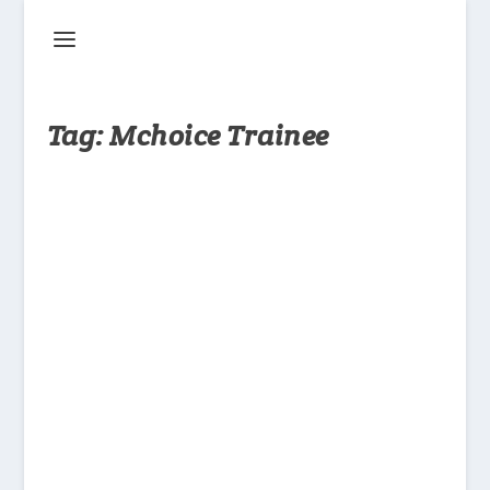
Tag:
Mchoice Trainee
Kontrak Kerja dengan Tia51 Thailand
Berakhir, Ben Pattarakit Resmi
Bergabung Sebagai MChoice Trainee
oleh
Jo
|
Mei 21, 2025
|
Berita
|
0
|
Siapa tak kenal Ben Pattarakit, pemeran Ngor
dalam serial ‘Love Sick 2024’. Setelah pada 13
Mei lalu, Ben mengakhiri kontraknya di Tia51
Thailand, bersama 7 aktor lainnya. Kini
dikabarkan Ben telah menjadi bagian...
BACA SELENGKAPNYA