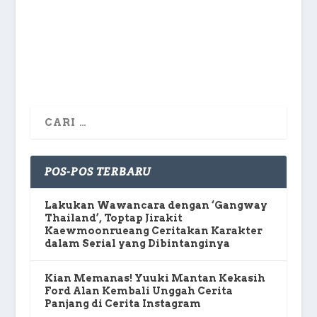
salah fokus...
BACA SELENGKAPNYA
POS-POS TERBARU
Lakukan Wawancara dengan ‘Gangway
Thailand’, Toptap Jirakit
Kaewmoonrueang Ceritakan Karakter
dalam Serial yang Dibintanginya
Kian Memanas! Yuuki Mantan Kekasih
Ford Alan Kembali Unggah Cerita
Panjang di Cerita Instagram