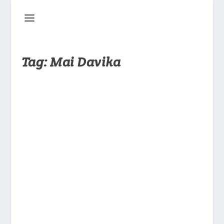
Tag:
Mai Davika
Digosipkan Telah Menelantarkan Sang
Ayah, Sang Manajer dan Mai Davika
Berikan Pernyataan Panjang
oleh
Daviechy
|
Feb 3, 2025
|
Berita
|
0
|
Pasca munculnya unggahan tersebut, banyak
yang mengasumsikan, bahwa inisial M
adalah Mai Davika. Bahkan beberapa portal
berita Thailand mulai memberitakan isu
yang beredar. Merespon kabar tersebut,
akhirnya Nampraw selaku...
BACA SELENGKAPNYA