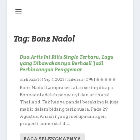
Tag:
Bonz Nadol
Dua Artis Ini Rilis Single Terbaru, Lagu
yang Dibawakannya Berhasil Jadi
Perbincangan Penggemar
oleh
XiāoYū
|
Sep 4, 2023
|
Hiburan
|
0
|
Bonz Nadol Lamprasert atau sering disapa
Bonnadol adalah penyanyi dan artis asal
Thailand. Tak hanya pandai berakting ia juga
mahir dalam bidang tarik suara. Pada 29
Agustus, Anasiri yang merupakan agen
properti komersial di...
BACA SELENGKAPNYA